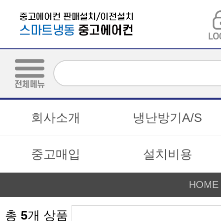
회사소개
냉난방기A/S
중고매입
설치비용
HOME
총
5
개 상품