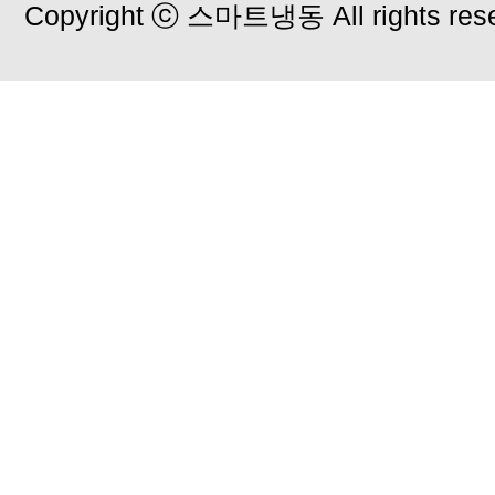
Copyright ⓒ 스마트냉동 All rights rese