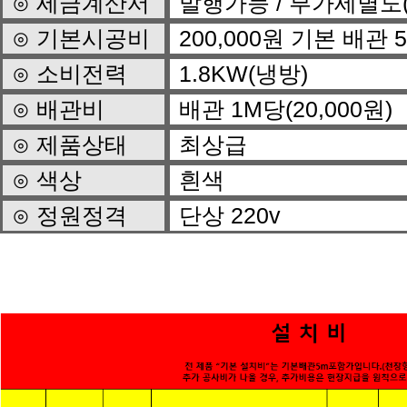
⊙ 세금계산서
발행가능 / 부가세별도
⊙ 기본시공비
200,000원 기본 배관
⊙ 소비전력
1.8KW(냉방)
⊙ 배관비
배관 1M당(20,000원)
⊙ 제품상태
최상급
⊙ 색상
흰색
⊙ 정원정격
단상 220v