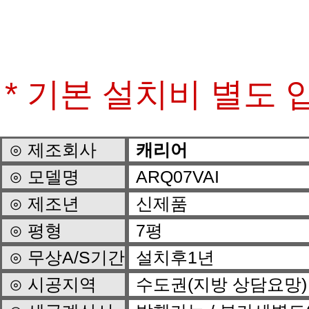
* 기본 설치비 별도 
⊙ 제조회사
캐리어
⊙ 모델명
ARQ07VAI
⊙ 제조년
신제품
⊙ 평형
7평
⊙ 무상A/S기간
설치후1년
⊙ 시공지역
수도권(지방 상담요망)