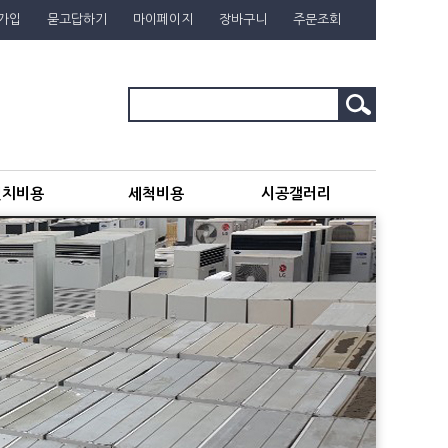
가입
묻고답하기
마이페이지
장바구니
주문조회
설치비용
세척비용
시공갤러리