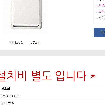
→ 제주
→ 설치
→ 설치
바
 설치비 별도 입니다 *
센추리
PV-A036GJ2
2018년식