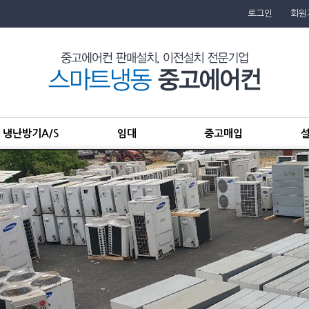
로그인
회원
냉난방기A/S
임대
중고매입