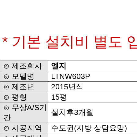
* 기본 설치비 별도 
⊙ 제조회사
엘지
⊙ 모델명
LTNW603P
⊙ 제조년
2015년식
⊙ 평형
15평
설치후3개월
간
⊙ 시공지역
수도권(지방 상담요망)