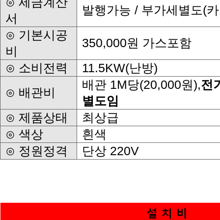
발행가능 / 부가세별도(
서
350,000원 가스포함
비
⊙ 소비전력
11.5KW(난방)
배관 1M당(20,000원),
⊙ 배관비
별도임
⊙ 제품상태
최상급
⊙ 색상
흰색
⊙ 정원정격
단상 220V